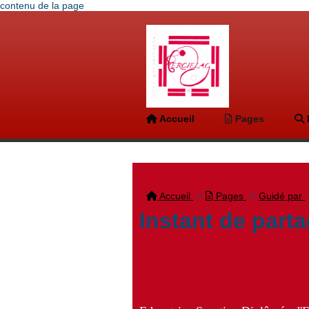
contenu de la page
Accueil
Pages
Accueil
Pages
Guidé par
Instant de partag