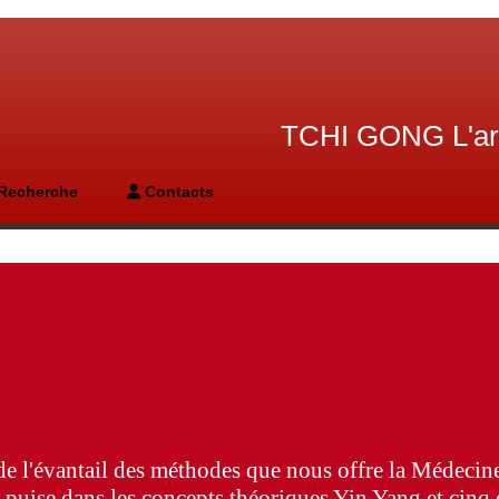
TCHI GONG L'art 
Recherche
Contacts
de l'évantail des méthodes que nous offre la Médecin
it puise dans les concepts théoriques Yin Yang et cin