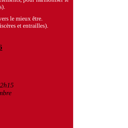
s).
ers le mieux être.
cères et entrailles).
6
12h15
embre