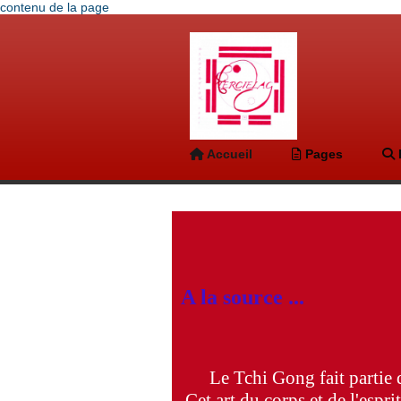
contenu de la page
Accueil
Pages
A la source ...
Le Tchi Gong fait partie 
Cet art du corps et de l'espr